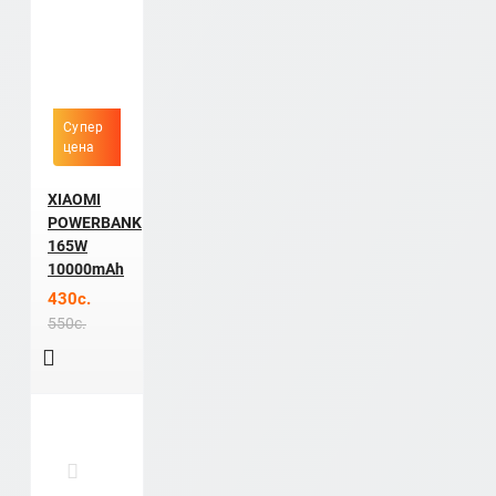
Супер
цена
XIAOMI
POWERBANK
165W
10000mAh
430c.
550c.