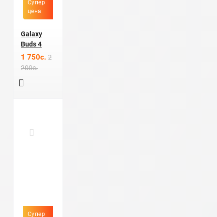
Супер
цена
Galaxy
Buds 4
1 750c.
2
200c.
Супер