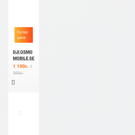
Супер
цена
DJI OSMO
MOBILE SE
1 100c.
1
500c.