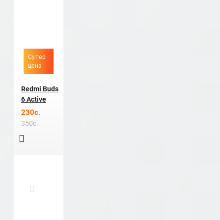
Супер
цена
Redmi Buds
6 Active
230c.
350c.