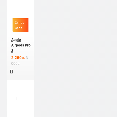
Супер
цена
Apple
Airpods Pro
3
2 250c.
3
000c.