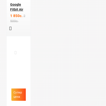
Google
Fitbit Air
1 850c.
2
500c.
Супер
цена