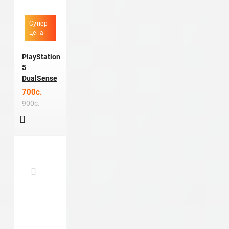
Супер
цена
PlayStation
5
DualSense
700c.
900c.