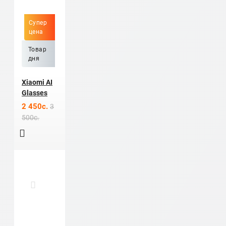
Супер
цена
Товар
дня
Xiaomi AI
Glasses
2 450c.
3
500c.