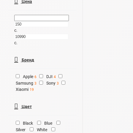
Цена
c.
c.
Бренд
Apple
DJI
6
4
Samsung
Sony
3
3
Xiaomi
19
Цвет
Black
Blue
Silver
White