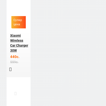
Супер
цена
Xiaomi
Wireless
Car Charger
30W
440c.
559c.