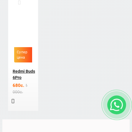
Супер
цена
Redmi Buds
6Pro
680c.
1
000c.