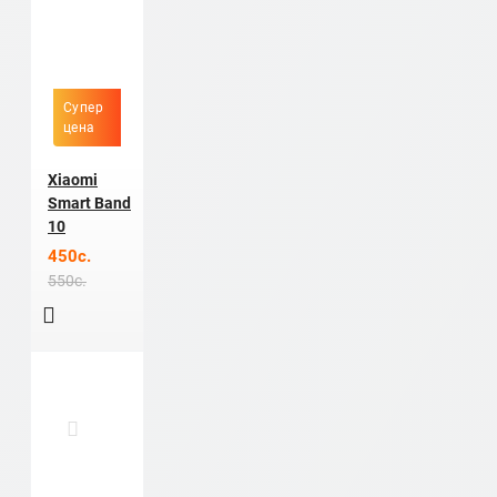
Супер
цена
Xiaomi
Smart Band
10
450c.
550c.