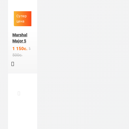
Супер
цена
Marshal
Major 5
1 150c.
1
500c.