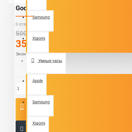
God of war Ragnarek
Samsung
0 отзывов
-
Написать отзыв
500c.
Xiaomi
350c.
-150c.
Экономия
Умные часы
Apple
Samsung
КУПИТЬ
Xiaomi
КУПИТЬ В 1 КЛИК