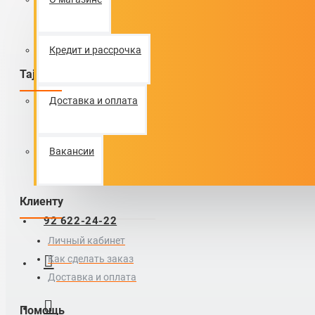
info@tajmobile.tj
Время работы с 8:30 до 19:00
Кредит и рассрочка
Tajmobile
Доставка и оплата
О магазине
Каталог товаров
Акции
Вакансии
Контакты
Клиенту
92 622-24-22
Личный кабинет
Как сделать заказ
Доставка и оплата
Помощь