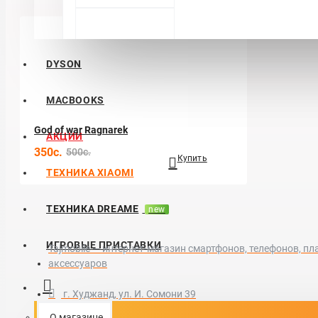
DYSON
MACBOOKS
God of war Ragnarek
АКЦИИ
350c.
500c.
Купить
ТЕХНИКА XIAOMI
ТЕХНИКА DREAME
new
ИГРОВЫЕ ПРИСТАВКИ
Tajmobile — интернет-магазин смартфонов, телефонов, пл
аксессуаров
г. Худжанд, ул. И. Сомони 39
+992 (92) 622-24-22
О магазине