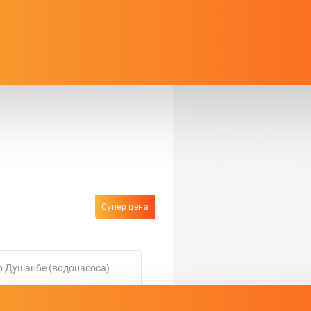
Супер цена
о Душанбе (водонасоса)