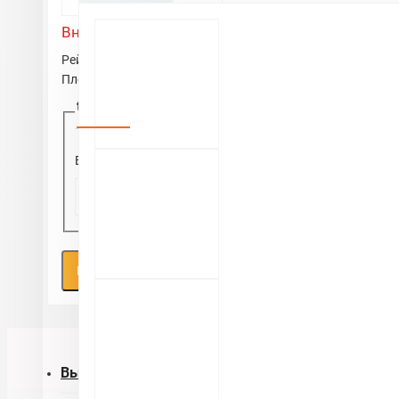
Внимание:
HTML не поддерживается! Используйте обы
Рейтинг
Плохо
Хорошо
text_captcha
Введите код
Продолжить
Вы смотрели