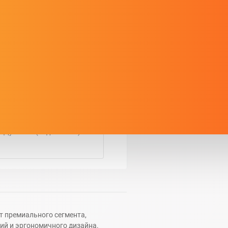
о Душанбе (водонасоса)
рт премиального сегмента,
ий и эргономичного дизайна.