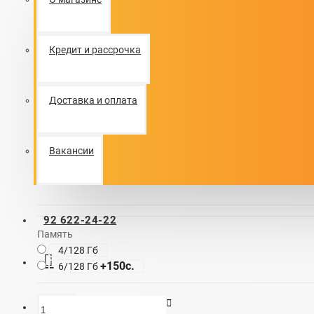
который обеспечивает плавную потоковую передачу 
быструю реакцию в играх и комфортное общение.
Элегантность устройства подчеркивает тонкая рамка
Кредит и рассрочка
кластер камер.
0 отзывов
-
Написать отзыв
2 200c.
Доставка и оплата
2 050c.
-150c.
Экономия
Вакансии
92 622-24-22
Память
4/128 Гб
+150c.
6/128 Гб