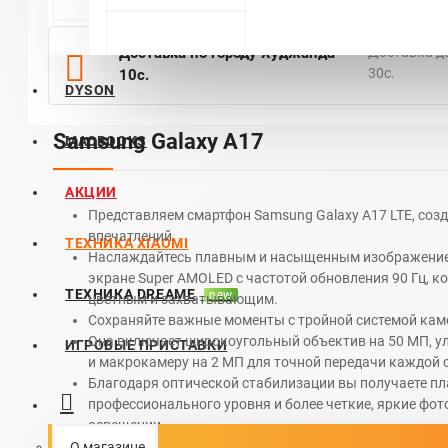
Доставка по городу Худжанда
Доставка д
30с.
10с.
DYSON
Samsung Galaxy A17
MACBOOKS
АКЦИИ
Представляем смартфон Samsung Galaxy A17 LTE, соз
впечатлений.
ТЕХНИКА XIAOMI
Наслаждайтесь плавным и насыщенным изображение
экране Super AMOLED с частотой обновления 90 Гц, к
ТЕХНИКА DREAME
new
цветным и захватывающим.
Сохраняйте важные моменты с тройной системой кам
Она включает широкоугольный объектив на 50 МП, 
ИГРОВЫЕ ПРИСТАВКИ
и макрокамеру на 2 МП для точной передачи каждой 
Благодаря оптической стабилизации вы получаете п
профессионального уровня и более четкие, яркие фо
освещении.
За производительность отвечает восьмиядерный проце
О магазине