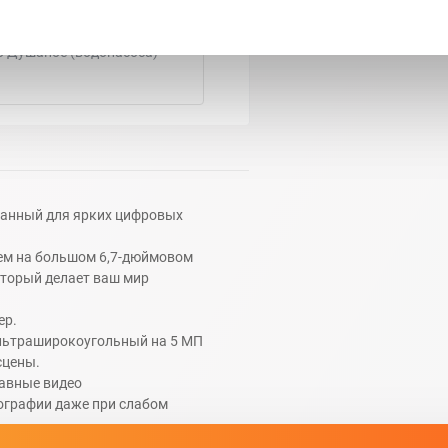
о Душанбе (водонасоса)
данный для ярких цифровых
м на большом 6,7-дюймовом
оторый делает ваш мир
ер.
ультраширокоугольный на 5 МП
сцены.
лавные видео
тографии даже при слабом
ссор с частотой 2,4 ГГц,